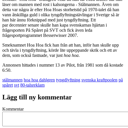
läser om mannen med rost i kalsongerna - Stålmannen. Även om
detta var några år efter Hoa Hoas storhetstid på 1970-talet då han
vann åtskilliga guld i olika tyngdlyftningstävlingar i Sverige så är
han här ännu förknippad med just tyngdlyftning. Ett
par decennier senare skulle han kapa svenskarnas hjärtan i
frågesporten På Spåret på SVT och fick även leda
frågesportprogrammet Besserwisser 2007.
Smeknamnet Hoa Hoa fick han från att han, inför han skulle upp
och tävla i tyngdlyftning, körde lite uppeppande skrik och ett av
dem, som också fastnade, var just
hoa hoa
.
Annonsen hittades i nummer 13 av Pilot, från 1981 som då kostade
6:50.
stålmannen
hoa hoa dahlgren
tyngdlyftning
svenska kraftpoolen
på
spåret
svt
80-talsreklam
Lägg till ny kommentar
Kommentar