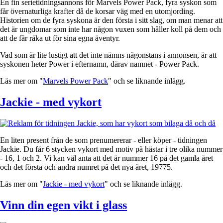
En fin serietidningsannons för Marvels Power Pack, fyra syskon som
får övernaturliga krafter då de korsar väg med en utomjording.
Historien om de fyra syskona är den första i sitt slag, om man menar att
det är ungdomar som inte har någon vuxen som håller koll på dem och
att de får råka ut för sina egna äventyr.
Vad som är lite lustigt att det inte nämns någonstans i annonsen, är att
syskonen heter Power i efternamn, därav namnet - Power Pack.
Läs mer om "
Marvels Power Pack
" och se liknande inlägg.
Jackie - med vykort
En liten present från de som prenumererar - eller köper - tidningen
Jackie. Du får 6 stycken vykort med motiv på hästar i tre olika nummer
- 16, 1 och 2. Vi kan väl anta att det är nummer 16 på det gamla året
och det första och andra numret på det nya året, 19775.
Läs mer om "
Jackie - med vykort
" och se liknande inlägg.
Vinn din egen vikt i glass