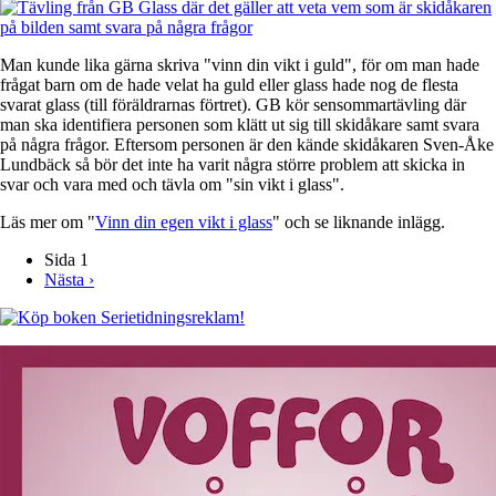
Man kunde lika gärna skriva "vinn din vikt i guld", för om man hade
frågat barn om de hade velat ha guld eller glass hade nog de flesta
svarat glass (till föräldrarnas förtret). GB kör sensommartävling där
man ska identifiera personen som klätt ut sig till skidåkare samt svara
på några frågor. Eftersom personen är den kände skidåkaren Sven-Åke
Lundbäck så bör det inte ha varit några större problem att skicka in
svar och vara med och tävla om "sin vikt i glass".
Läs mer om "
Vinn din egen vikt i glass
" och se liknande inlägg.
Sida 1
Nästa
Nästa ›
Paginering
sida