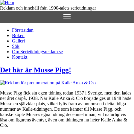
Hoppa
till
Reklam och innehåll från 1900-talets serietidningar
huvudinnehåll
Förstasidan
Boken
Huvudmeny
Galleri
(för
Sök
Om Serietidningsreklam.se
Serietidningsreklam.se)
Kontakt
Det här är Musse Pigg!
Musse Pigg fick sin egen tidning redan 1937 i Sverige, men den lades
ner året därpå, 1938. När Kalle Anka & C:o började ges ut 1948 hade
Musse en självklar plats, vilket lyfts fram av annonsen i detta tidiga
nummer av Kalle-tidningen. De som känner till Musse Pigg, och
kanske köpte Musses egna tidning decenniet innan, vill naturligtvis
läsa om figurens äventyr, även om tidningen nu heter Kalle Anka &
C:o.