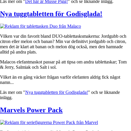
Läs mer om "
Det här är Musse Pigg!
" och se liknande inlägg.
Nya tuggtabletten för Godisglada!
Vilken var din favorit bland DUO-tablettasksmakerna: Jordgubb och
citron eller melon och banan? Min var definitivt jordgubb och citron,
men det är klart att banan och melon dög också, men den hamnade
alltid på andra plats.
Malacos elefantmaskot passar på att tipsa om andra tablettaskar; Tom
& Jerry, Salmiak och Salt i sol.
Vilket än en gång väcker frågan varför elefanten aldrig fick något
namn...
Läs mer om "
Nya tuggtabletten för Godisglada!
" och se liknande
inlägg.
Marvels Power Pack