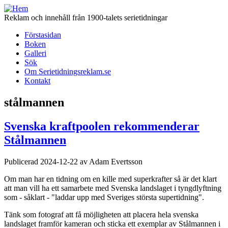
Hoppa
till
Reklam och innehåll från 1900-talets serietidningar
huvudinnehåll
Förstasidan
Boken
Huvudmeny
Galleri
(för
Sök
Om Serietidningsreklam.se
Serietidningsreklam.se)
Kontakt
stålmannen
Svenska kraftpoolen rekommenderar
Stålmannen
Publicerad 2024-12-22 av Adam Evertsson
Om man har en tidning om en kille med superkrafter så är det klart
att man vill ha ett samarbete med Svenska landslaget i tyngdlyftning
som - såklart - "laddar upp med Sveriges största supertidning".
Tänk som fotograf att få möjligheten att placera hela svenska
landslaget framför kameran och sticka ett exemplar av Stålmannen i