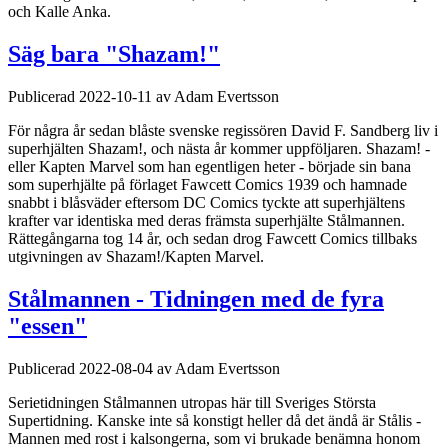
och Kalle Anka.
Säg bara "Shazam!"
Publicerad 2022-10-11 av Adam Evertsson
För några år sedan blåste svenske regissören David F. Sandberg liv i
superhjälten Shazam!, och nästa år kommer uppföljaren. Shazam! -
eller Kapten Marvel som han egentligen heter - började sin bana
som superhjälte på förlaget Fawcett Comics 1939 och hamnade
snabbt i blåsväder eftersom DC Comics tyckte att superhjältens
krafter var identiska med deras främsta superhjälte Stålmannen.
Rättegångarna tog 14 år, och sedan drog Fawcett Comics tillbaks
utgivningen av Shazam!/Kapten Marvel.
Stålmannen - Tidningen med de fyra
"essen"
Publicerad 2022-08-04 av Adam Evertsson
Serietidningen Stålmannen utropas här till Sveriges Största
Supertidning. Kanske inte så konstigt heller då det ändå är Stålis -
Mannen med rost i kalsongerna, som vi brukade benämna honom