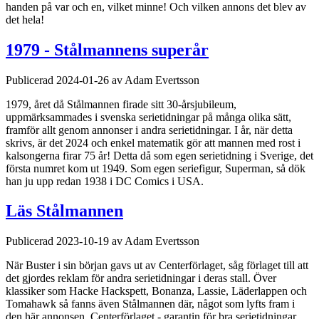
handen på var och en, vilket minne! Och vilken annons det blev av
det hela!
1979 - Stålmannens superår
Publicerad 2024-01-26 av Adam Evertsson
1979, året då Stålmannen firade sitt 30-årsjubileum,
uppmärksammades i svenska serietidningar på många olika sätt,
framför allt genom annonser i andra serietidningar. I år, när detta
skrivs, är det 2024 och enkel matematik gör att mannen med rost i
kalsongerna firar 75 år! Detta då som egen serietidning i Sverige, det
första numret kom ut 1949. Som egen seriefigur, Superman, så dök
han ju upp redan 1938 i DC Comics i USA.
Läs Stålmannen
Publicerad 2023-10-19 av Adam Evertsson
När Buster i sin början gavs ut av Centerförlaget, såg förlaget till att
det gjordes reklam för andra serietidningar i deras stall. Över
klassiker som Hacke Hackspett, Bonanza, Lassie, Läderlappen och
Tomahawk så fanns även Stålmannen där, något som lyfts fram i
den här annonsen. Centerförlaget - garantin för bra serietidningar.