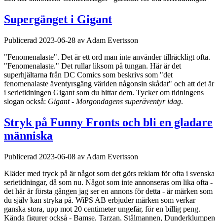
Supergänget i Gigant
Publicerad 2023-06-28 av Adam Evertsson
"Fenomenalaste". Det är ett ord man inte använder tillräckligt ofta.
"Fenomenalaste." Det rullar liksom på tungan. Här är det
superhjältarna från DC Comics som beskrivs som "det
fenomenalaste äventyrsgäng världen någonsin skådat" och att det är
i serietidningen Gigant som du hittar dem. Tycker om tidningens
slogan också:
Gigant - Morgondagens superäventyr idag
.
Stryk på Funny Fronts och bli en gladare
människa
Publicerad 2023-06-08 av Adam Evertsson
Kläder med tryck på är något som det görs reklam för ofta i svenska
serietidningar, då som nu. Något som inte annonseras om lika ofta -
det här är första gången jag ser en annons för detta - är märken som
du själv kan stryka på. WiPS AB erbjuder märken som verkar
ganska stora, upp mot 20 centimeter ungefär, för en billig peng.
Kända figurer också - Bamse, Tarzan, Stålmannen, Dunderklumpen