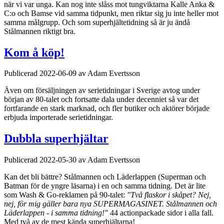
när vi var unga. Kan nog inte slåss mot tungviktarna Kalle Anka &
C:o och Bamse vid samma tidpunkt, men riktar sig ju inte heller mot
samma målgrupp. Och som superhjältetidning så är ju ändå
Stålmannen riktigt bra.
Kom å köp!
Publicerad 2022-06-09 av Adam Evertsson
Även om försäljningen av serietidningar i Sverige avtog under
början av 80-talet och fortsatte dala under decenniet så var det
fortfarande en stark marknad, och fler butiker och aktörer började
erbjuda importerade serietidningar.
Dubbla superhjältar
Publicerad 2022-05-30 av Adam Evertsson
Kan det bli bättre? Stålmannen och Läderlappen (Superman och
Batman för de yngre läsarna) i en och samma tidning. Det är lite
som Wash & Go-reklamen på 90-talet:
"Två flaskor i skåpet? Nej,
nej, för mig gäller bara nya SUPERMAGASINET. Stålmannen och
Läderlappen - i samma tidning!"
44 actionpackade sidor i alla fall.
Med två av de mest kända superhjältarna!