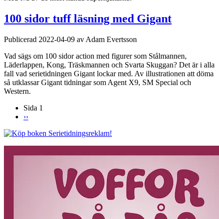
100 sidor tuff läsning med Gigant
Publicerad 2022-04-09 av Adam Evertsson
Vad sägs om 100 sidor action med figurer som Stålmannen,
Läderlappen, Kong, Träskmannen och Svarta Skuggan? Det är i alla
fall vad serietidningen Gigant lockar med. Av illustrationen att döma
så utklassar Gigant tidningar som Agent X9, SM Special och
Western.
Sida 1
Nästa
››
Paginering
sida