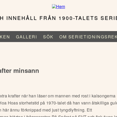
H INNEHÅLL FRÅN 1900-TALETS SERI
KEN
GALLERI
SÖK
OM SERIETIDNINGSRE
after minsann
xtra krafter när han läser om mannen med rost i kalsongerna 
oa Hoas storhetstid på 1970-talet då han vann åtskilliga gul
an här ännu förknippad med just tyngdlyftning. Ett
nas hjärtan i frågesporten På Spåret på SVT och fick även l