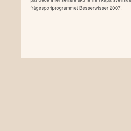
frågesportprogrammet Besserwisser 2007.
Sidfot
(för
Serietidningsreklam)