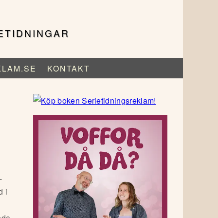
ETIDNINGAR
KLAM.SE
KONTAKT
-
d i
eda