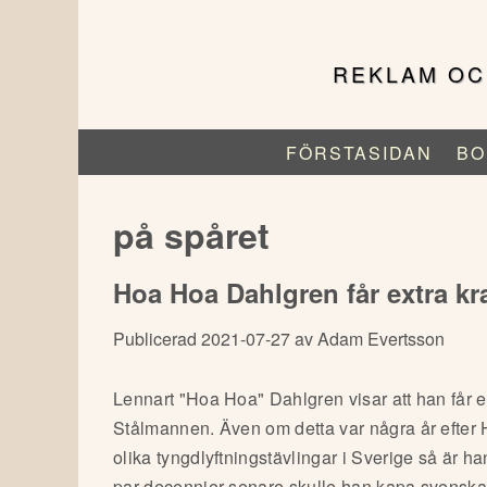
Hoppa
till
huvudinnehåll
REKLAM OC
FÖRSTASIDAN
BO
Huvudmeny
(för
Serietidningsreklam.se)
på spåret
Hoa Hoa Dahlgren får extra kr
Publicerad 2021-07-27 av Adam Evertsson
Lennart "Hoa Hoa" Dahlgren visar att han får e
Stålmannen. Även om detta var några år efter H
olika tyngdlyftningstävlingar i Sverige så är h
par decennier senare skulle han kapa svenskar