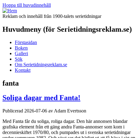
Hoppa till huvudinnehåll
Reklam och innehåll från 1900-talets serietidningar
Huvudmeny (för Serietidningsreklam.se)
Förstasidan
Boken
Galleri
Sök
Om Serietidningsreklam.se
Kontakt
fanta
Soliga dagar med Fanta!
Publicerad 2026-07-06 av Adam Evertsson
Med Fanta får du soliga, roliga dagar. Den här annonsen blandar
grafiska element från ett gäng andra Fanta-annonser som kom i
decennieskiftet 1970/80, och pumpades ut i svenska serietidningar
under sommaren 1982. Och visst ser det härligt ut att få häva i sig en