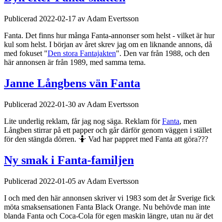
Publicerad 2022-02-17 av Adam Evertsson
Fanta. Det finns hur många Fanta-annonser som helst - vilket är hur
kul som helst. I början av året skrev jag om en liknande annons, då
med fokuset "
Den stora Fantajakten
". Den var från 1988, och den
här annonsen är från 1989, med samma tema.
Janne Långbens vän Fanta
Publicerad 2022-01-30 av Adam Evertsson
Lite underlig reklam, får jag nog säga. Reklam för
Fanta
, men
Långben stirrar på ett papper och går därför genom väggen i stället
för den stängda dörren. 🤷 Vad har pappret med Fanta att göra???
Ny smak i Fanta-familjen
Publicerad 2022-01-05 av Adam Evertsson
I och med den här annonsen skriver vi 1983 som det år Sverige fick
möta smaksensationen Fanta Black Orange. Nu behövde man inte
blanda Fanta och Coca-Cola för egen maskin längre, utan nu är det