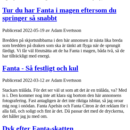
Tur du har Fanta i magen eftersom du
springer så snabbt
Publicerad 2022-05-19 av Adam Evertsson
Bredden på skjortsnibbarna i den här annonsen är nästa lika breda
som bredden på draken som ska är tänkt att flyga när de sprungit
färdigt. Vi får väl förutsätta att de ha Fanta i magen, båda två, så de
har tillräckligt med energi.
Fanta - Så festligt och kul
Publicerad 2022-03-12 av Adam Evertsson
Stackars trälåda. För det ser väl ut som att det är en trälåda, va? Med
is i. Den kommer nog inte att klara sig bortom den här annonsens
fotografering. Fast antagligen är det inte riktiga isbitar, så jag oroar
mig nog i onödan. Fanta Apelsin och Fanta Citron är det reklam för i
alla fall, och soligt och fint är det. Då passar det med de dryckerna,
det håller jag ju med om.
Dyk efter Fanta-skatten