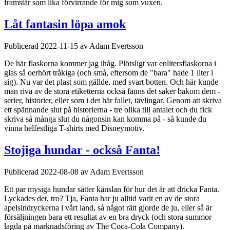
framstår som lika förvirrande för mig som vuxen.
Låt fantasin löpa amok
Publicerad 2022-11-15 av Adam Evertsson
De här flaskorna kommer jag ihåg. Plötsligt var enlitersflaskorna i
glas så oerhört tråkiga (och små, eftersom de "bara" hade 1 liter i
sig). Nu var det plast som gällde, med svart botten. Och här kunde
man riva av de stora etiketterna också fanns det saker bakom dem -
serier, historier, eller som i det här fallet, tävlingar. Genom att skriva
ett spännande slut på historierna - tre olika till antalet och du fick
skriva så många slut du någonsin kan komma på - så kunde du
vinna helfestliga T-shirts med Disneymotiv.
Stojiga hundar - också Fanta!
Publicerad 2022-08-08 av Adam Evertsson
Ett par mysiga hundar sätter känslan för hur det är att dricka Fanta.
Lyckades det, tro? Tja, Fanta har ju alltid varit en av de stora
apelsindryckerna i vårt land, så något rätt gjorde de ju, eller så är
försäljningen bara ett resultat av en bra dryck (och stora summor
lagda på marknadsföring av The Coca-Cola Company).