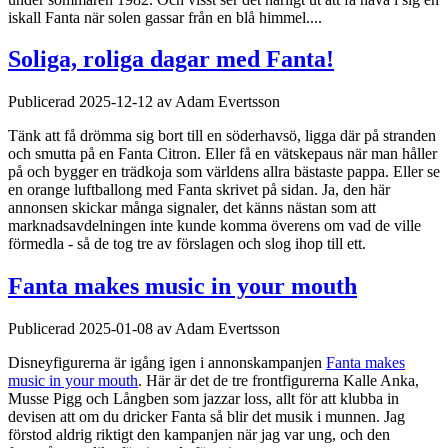
iskall Fanta när solen gassar från en blå himmel....
Soliga, roliga dagar med Fanta!
Publicerad 2025-12-12 av Adam Evertsson
Tänk att få drömma sig bort till en söderhavsö, ligga där på stranden
och smutta på en Fanta Citron. Eller få en vätskepaus när man håller
på och bygger en trädkoja som världens allra bästaste pappa. Eller se
en orange luftballong med Fanta skrivet på sidan. Ja, den här
annonsen skickar många signaler, det känns nästan som att
marknadsavdelningen inte kunde komma överens om vad de ville
förmedla - så de tog tre av förslagen och slog ihop till ett.
Fanta makes music in your mouth
Publicerad 2025-01-08 av Adam Evertsson
Disneyfigurerna är igång igen i annonskampanjen
Fanta makes
music in your mouth
. Här är det de tre frontfigurerna Kalle Anka,
Musse Pigg och Långben som jazzar loss, allt för att klubba in
devisen att om du dricker Fanta så blir det musik i munnen. Jag
förstod aldrig riktigt den kampanjen när jag var ung, och den