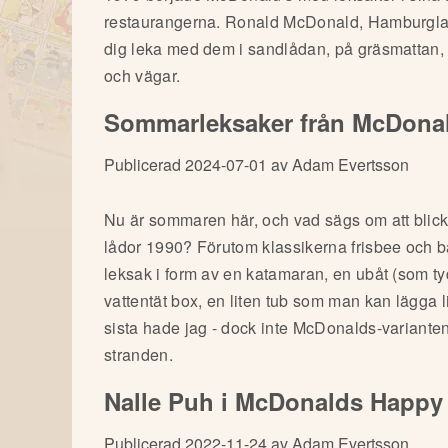
restaurangerna. Ronald McDonald, Hamburglar 
dig leka med dem i sandlådan, på gräsmattan, 
och vägar.
Sommarleksaker från McDonal
Publicerad 2024-07-01 av Adam Evertsson
Nu är sommaren här, och vad sägs om att blick
lådor 1990? Förutom klassikerna frisbee och ba
leksak i form av en katamaran, en ubåt (som ty
vattentät box, en liten tub som man kan lägga 
sista hade jag - dock inte McDonalds-varianten,
stranden.
Nalle Puh i McDonalds Happy
Publicerad 2022-11-24 av Adam Evertsson