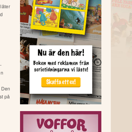
låter
ad
-
en
. Den
st på