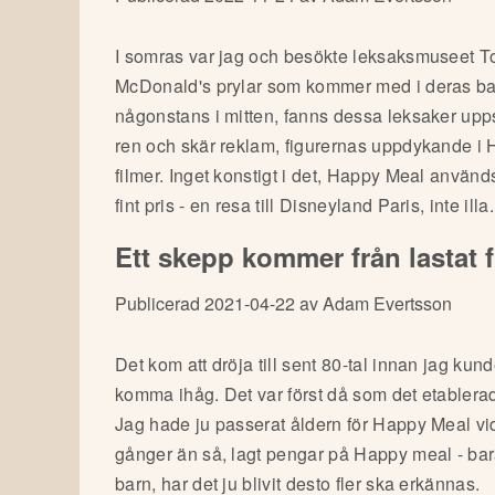
I somras var jag och besökte leksaksmuseet To
McDonald's prylar som kommer med i deras b
någonstans i mitten, fanns dessa leksaker upps
ren och skär reklam, figurernas uppdykande i 
filmer. Inget konstigt i det, Happy Meal använd
fint pris - en resa till Disneyland Paris, inte illa.
Ett skepp kommer från lastat 
Publicerad 2021-04-22 av Adam Evertsson
Det kom att dröja till sent 80-tal innan jag kun
komma ihåg. Det var först då som det etablera
Jag hade ju passerat åldern för Happy Meal vid
gånger än så, lagt pengar på Happy meal - bara
barn, har det ju blivit desto fler ska erkännas.