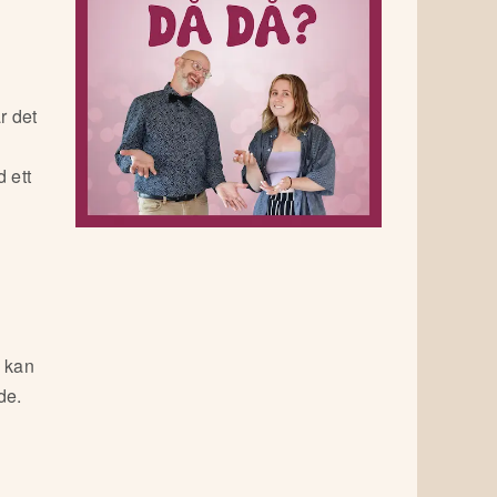
r det
 ett
g kan
de.
a