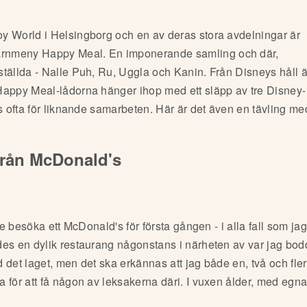
y World i Helsingborg och en av deras stora avdelningar är
arnmeny Happy Meal. En imponerande samling och där,
tällda - Nalle Puh, Ru, Uggla och Kanin. Från Disneys håll ä
Happy Meal-lådorna hänger ihop med ett släpp av tre Disney-
s ofta för liknande samarbeten. Här är det även en tävling med
från McDonald's
de besöka ett McDonald's för första gången - i alla fall som ja
des en dylik restaurang någonstans i närheten av var jag bod
 det laget, men det ska erkännas att jag både en, två och fler
 för att få någon av leksakerna däri. I vuxen ålder, med egn