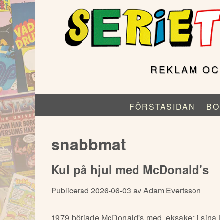
Hoppa
till
huvudinnehåll
REKLAM OC
FÖRSTASIDAN
BO
Huvudmeny
(för
Serietidningsreklam.se)
snabbmat
Kul på hjul med McDonald's
Publicerad 2026-06-03 av Adam Evertsson
1979 började McDonald's med leksaker i sina 