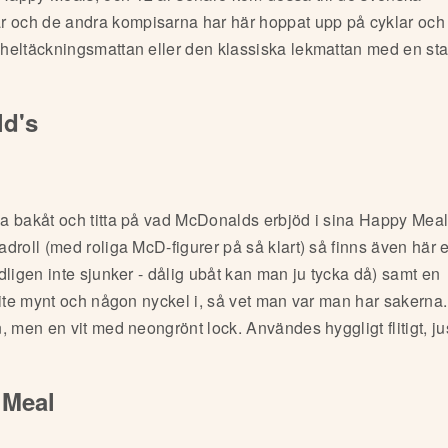
och de andra kompisarna har här hoppat upp på cyklar och 
heltäckningsmattan eller den klassiska lekmattan med en st
d's
a bakåt och titta på vad McDonalds erbjöd i sina Happy Meal
droll (med roliga McD-figurer på så klart) så finns även här 
dligen inte sjunker - dålig ubåt kan man ju tycka då) samt en
lite mynt och någon nyckel i, så vet man var man har sakerna
 men en vit med neongrönt lock. Användes hyggligt flitigt, ju
 Meal