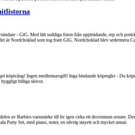
tlistorna
ndare - GiG. Med lätt suddiga foton från uppträdande, rep och porträt
det är Nordchoklad som tog fram GiG. Nordchoklad blev sedermera Can
 köptvång! Ingen medlemsavgift! Inga bindande köpregler - Du köper 
hyggligt billiga skivor.
 delen av Barbies varumärke till liv igen cirka ett decennium senare. De
 Gala Party Set, med piano, noter, en silvrig stayett och mycket annat.