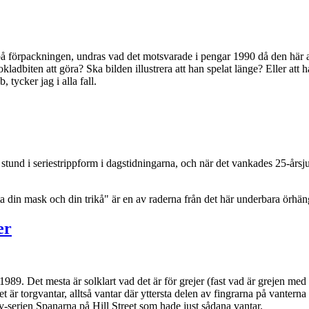
t på förpackningen, undras vad det motsvarade i pengar 1990 då den här
kladbiten att göra? Ska bilden illustrera att han spelat länge? Eller at
 tycker jag i alla fall.
n stund i seriestrippform i dagstidningarna, och när det vankades 25-år
din mask och din trikå" är en av raderna från det här underbara örhäng
er
 1989. Det mesta är solklart vad det är för grejer (fast vad är grejen m
t är torgvantar, alltså vantar där yttersta delen av fingrarna på vanterna
tv-serien Spanarna på Hill Street som hade just sådana vantar.