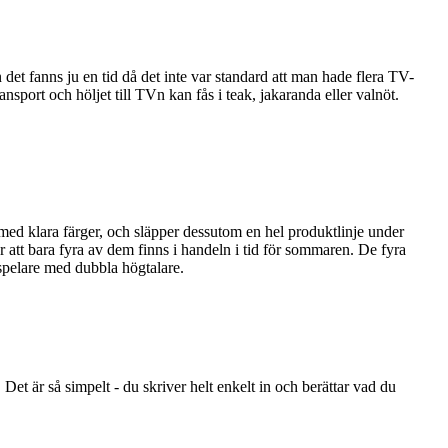
t fanns ju en tid då det inte var standard att man hade flera TV-
sport och höljet till TVn kan fås i teak, jakaranda eller valnöt.
ed klara färger, och släpper dessutom en hel produktlinje under
ar att bara fyra av dem finns i handeln i tid för sommaren. De fyra
spelare med dubbla högtalare.
 Det är så simpelt - du skriver helt enkelt in och berättar vad du