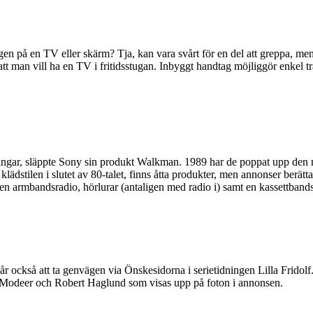
 en TV eller skärm? Tja, kan vara svårt för en del att greppa, men de
t man vill ha en TV i fritidsstugan. Inbyggt handtag möjliggör enkel tran
ingar, släppte Sony sin produkt Walkman. 1989 har de poppat upp den m
lädstilen i slutet av 80-talet, finns åtta produkter, men annonser berätt
n armbandsradio, hörlurar (antaligen med radio i) samt en kassettband
går också att ta genvägen via Önskesidorna i serietidningen Lilla Fridolf.
er Modeer och Robert Haglund som visas upp på foton i annonsen.