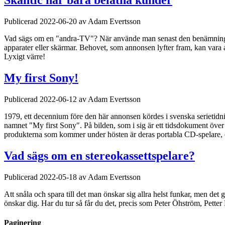
Skantic har bara belåtna kunder
Publicerad 2022-06-20 av Adam Evertsson
Vad sägs om en "andra-TV"? När använde man senast den benämningen på
apparater eller skärmar. Behovet, som annonsen lyfter fram, kan vara at
Lyxigt värre!
My first Sony!
Publicerad 2022-06-12 av Adam Evertsson
1979, ett decennium före den här annonsen kördes i svenska serietidn
namnet "My first Sony". På bilden, som i sig är ett tidsdokument över k
produkterna som kommer under hösten är deras portabla CD-spelare, e
Vad sägs om en stereokassettspelare?
Publicerad 2022-05-18 av Adam Evertsson
Att snåla och spara till det man önskar sig allra helst funkar, men det 
önskar dig. Har du tur så får du det, precis som Peter Öhström, Pett
Paginering