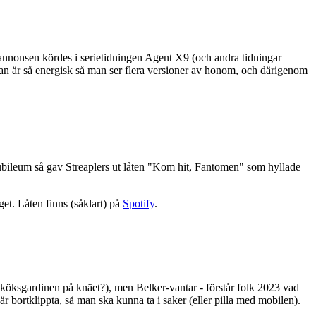
 annonsen kördes i serietidningen Agent X9 (och andra tidningar
t han är så energisk så man ser flera versioner av honom, och därigenom
sjubileum så gav Streaplers ut låten "Kom hit, Fantomen" som hyllade
et. Låten finns (såklart) på
Spotify
.
ed köksgardinen på knäet?), men Belker-vantar - förstår folk 2023 vad
 är bortklippta, så man ska kunna ta i saker (eller pilla med mobilen).