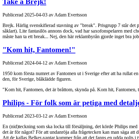
Take a Brejk!
Publicerad 2025-04-03 av Adam Evertsson
Brejk. Härlig svenskifierad stavning av "break". Prisgrupp 7 står de
såklart). Lite fantasilös annons dock, vad har saxofonspelaren med cho
måste han ta ett break... Nej, den här reklambyrån gjorde inget bra jobb,
"Kom hit, Fantomen!"
Publicerad 2024-04-12 av Adam Evertsson
1950 kom första numret av Fantomen ut i Sverige efter att ha rullat e
den, för Sverige, blåklädde figuren.
"Kom hit, Fantomen, det är bråttom, skynda på. Kom hit, Fantomen, ta 
Philips - För folk som är petiga med detalj
Publicerad 2023-03-12 av Adam Evertsson
En (nid)teckning som ska locka till försäljning, det körde Philips med
det är för något? För att undanröja alla frågetecken kan man säga att de
Att de kallas Belker-vantar kommer från att det fanns en udda polis i 