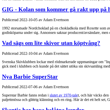
GIG - Kolan som kommer gå rakt upp på hi
Publicerad 2022-10-05 av Adam Evertsson
1992 storsatsade Nordchoklad på en chokladkola med Roxette som avsä
godisköparna under sig. Annonsen saknar producent/avsändare, men 
Vad sägs om lite skivor utan köptvång?
Publicerad 2022-10-04 av Adam Evertsson
Svenska Skivklubben lockar med rödmarkerade uppmaningar om "Inget
gick med i klubben och kunde på det sättet utöka sin skivsamling med 
Nya Barbie SuperStar
Publicerad 2022-07-06 av Adam Evertsson
Superstar Barbie fanns redan i
slutet av 1970-tale
t, och här väcks den
paljettmössa och glittrig klänning och en ring. Här är det ett helt set,