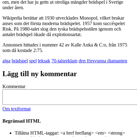
om, men det har ju getts ut otroliga mängder brädspel i Sverige
under åren.
Wikipedia berättar att 1930 utvecklades Monopol, vilket brukar
anses som det första moderna brädspelet. 1957 kom succéspelet
Risk. På 1980-talet slog den tyska brädspelsstilen igenom och
antalet brädspel ökade då explotionsartat.
Annonsen hittades i nummer 42 av Kalle Anka & C:o, från 1975
som då kostade 2:75.
alga
brädspel
spel
leksak
70-talsreklam
den försvunna diamanten
Lägg till ny kommentar
Kommentar
Om textformat
Begränsad HTML
Tillåtna HTML-taggar: <a href hreflang> <em> <strong>