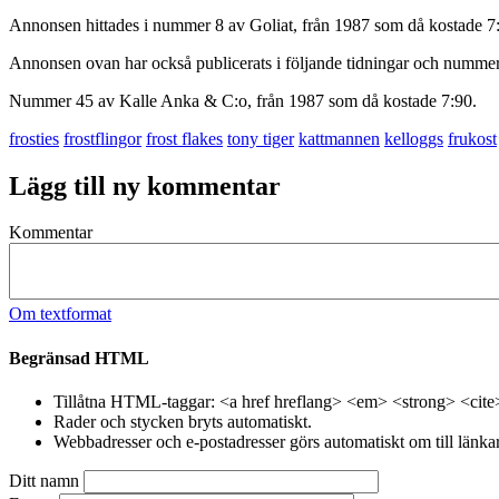
Annonsen hittades i nummer 8 av Goliat, från 1987 som då kostade 7
Annonsen ovan har också publicerats i följande tidningar och nummer
Nummer 45 av Kalle Anka & C:o, från 1987 som då kostade 7:90.
frosties
frostflingor
frost flakes
tony tiger
kattmannen
kelloggs
frukost
Lägg till ny kommentar
Kommentar
Om textformat
Begränsad HTML
Tillåtna HTML-taggar: <a href hreflang> <em> <strong> <cite
Rader och stycken bryts automatiskt.
Webbadresser och e-postadresser görs automatiskt om till länkar
Ditt namn