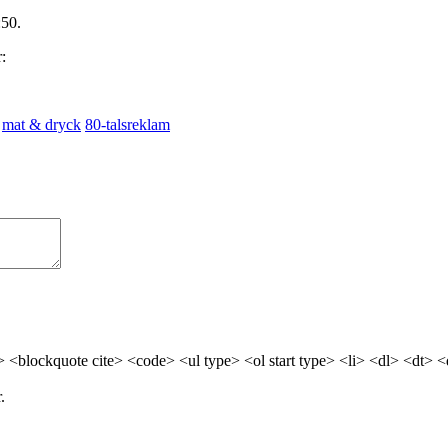
:50.
:
mat & dryck
80-talsreklam
> <blockquote cite> <code> <ul type> <ol start type> <li> <dl> <dt> 
.