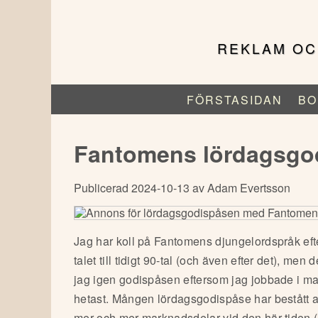
Hoppa
till
huvudinnehåll
REKLAM OC
FÖRSTASIDAN
BO
Huvudmeny
(för
Serietidningsreklam.se)
Fantomens lördagsgo
Publicerad 2024-10-13 av Adam Evertsson
Jag har koll på Fantomens djungelordspråk eft
talet till tidigt 90-tal (och även efter det), men
jag igen godispåsen eftersom jag jobbade i ma
hetast. Mången lördagsgodispåse har bestått 
mer och mer marknadsdelar vid den här tiden (ja,