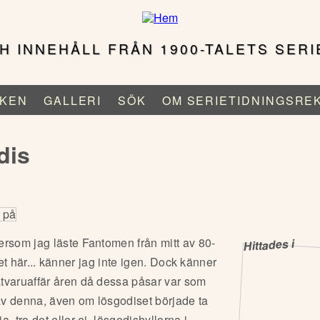
H INNEHÅLL FRÅN 1900-TALETS SERI
KEN
GALLERI
SÖK
OM SERIETIDNINGSRE
dis
ersom jag läste Fantomen från mitt av 80-
Hittades i
 det här... känner jag inte igen. Dock känner
tvaruaffär åren då dessa påsar var som
av denna, även om lösgodiset började ta
 tro det eller ej, lösgodishyllorna i