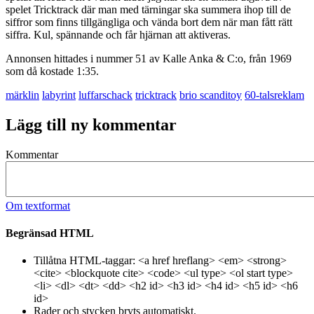
spelet Tricktrack där man med tärningar ska summera ihop till de
siffror som finns tillgängliga och vända bort dem när man fått rätt
siffra. Kul, spännande och får hjärnan att aktiveras.
Annonsen hittades i nummer 51 av Kalle Anka & C:o, från 1969
som då kostade 1:35.
märklin
labyrint
luffarschack
tricktrack
brio scanditoy
60-talsreklam
Lägg till ny kommentar
Kommentar
Om textformat
Begränsad HTML
Tillåtna HTML-taggar: <a href hreflang> <em> <strong>
<cite> <blockquote cite> <code> <ul type> <ol start type>
<li> <dl> <dt> <dd> <h2 id> <h3 id> <h4 id> <h5 id> <h6
id>
Rader och stycken bryts automatiskt.