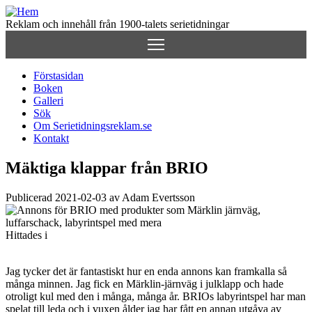
Hoppa
till
Reklam och innehåll från 1900-talets serietidningar
huvudinnehåll
Förstasidan
Boken
Huvudmeny
Galleri
(för
Sök
Om Serietidningsreklam.se
Serietidningsreklam.se)
Kontakt
Mäktiga klappar från BRIO
Publicerad 2021-02-03 av Adam Evertsson
Hittades i
Jag tycker det är fantastiskt hur en enda annons kan framkalla så
många minnen. Jag fick en Märklin-järnväg i julklapp och hade
otroligt kul med den i många, många år. BRIOs labyrintspel har man
spelat till leda och i vuxen ålder jag har fått en annan utgåva av