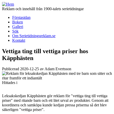
Hoppa
till
Reklam och innehåll från 1900-talets serietidningar
huvudinnehåll
Förstasidan
Boken
Huvudmeny
Galleri
(för
Sök
Om Serietidningsreklam.se
Serietidningsreklam.se)
Kontakt
Vettiga ting till vettiga priser hos
Käpphästen
Publicerad 2020-12-25 av Adam Evertsson
Hittades i
Leksakskedjan Käpphästen gör reklam för "vettiga ting till vettiga
priser" med ritande barn och ett litet urval av produkter. Genom att
koordinera och samköpa kunde kedjan pressa priserna så det blev
säkerligen "vettiga priser".