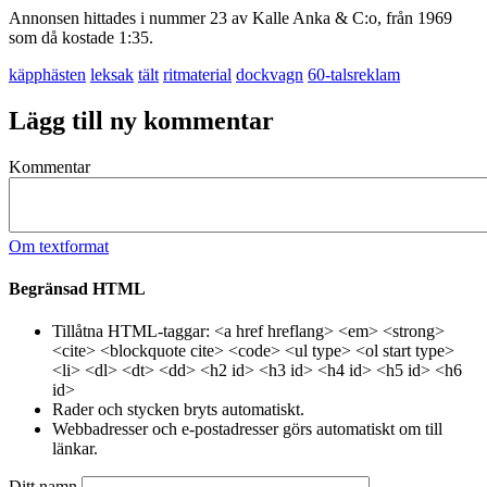
Annonsen hittades i nummer 23 av Kalle Anka & C:o, från 1969
som då kostade 1:35.
käpphästen
leksak
tält
ritmaterial
dockvagn
60-talsreklam
Lägg till ny kommentar
Kommentar
Om textformat
Begränsad HTML
Tillåtna HTML-taggar: <a href hreflang> <em> <strong>
<cite> <blockquote cite> <code> <ul type> <ol start type>
<li> <dl> <dt> <dd> <h2 id> <h3 id> <h4 id> <h5 id> <h6
id>
Rader och stycken bryts automatiskt.
Webbadresser och e-postadresser görs automatiskt om till
länkar.
Ditt namn