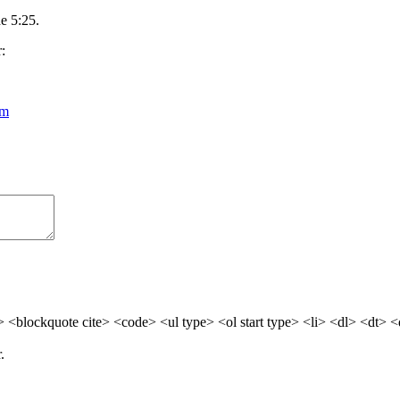
e 5:25.
:
am
> <blockquote cite> <code> <ul type> <ol start type> <li> <dl> <dt> 
.