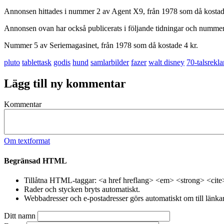
Annonsen hittades i nummer 2 av Agent X9, från 1978 som då kostad
Annonsen ovan har också publicerats i följande tidningar och nummer
Nummer 5 av Seriemagasinet, från 1978 som då kostade 4 kr.
pluto
tablettask
godis
hund
samlarbilder
fazer
walt disney
70-talsrekl
Lägg till ny kommentar
Kommentar
Om textformat
Begränsad HTML
Tillåtna HTML-taggar: <a href hreflang> <em> <strong> <cite
Rader och stycken bryts automatiskt.
Webbadresser och e-postadresser görs automatiskt om till länkar
Ditt namn