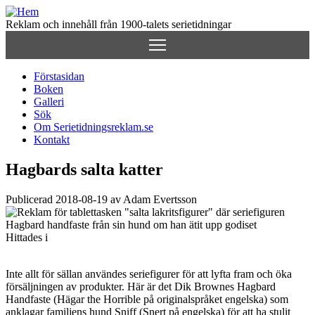
Hoppa
till
Reklam och innehåll från 1900-talets serietidningar
huvudinnehåll
Förstasidan
Boken
Huvudmeny
Galleri
(för
Sök
Om Serietidningsreklam.se
Serietidningsreklam.se)
Kontakt
Hagbards salta katter
Publicerad 2018-08-19 av Adam Evertsson
Hittades i
Inte allt för sällan användes seriefigurer för att lyfta fram och öka
försäljningen av produkter. Här är det Dik Brownes Hagbard
Handfaste (Hägar the Horrible på originalspråket engelska) som
anklagar familjens hund Sniff (Snert på engelska) för att ha stulit