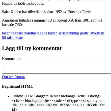
Hagbards tablettaskegodis.
Salta Katten har tillverkats sedan 1952 av företaget Fazer.
Annonsen hittades i nummer 13 av Agent X9, från 1981 som då
kostade 7:50.
fazer
hagbard handfaste
salta katten
serieteckning
godis
tablettask
80-talsreklam
Lägg till ny kommentar
Kommentar
Om textformat
Begränsad HTML
Tillåtna HTML-taggar: <a href hreflang> <em> <strong>
<cite> <blockquote cite> <code> <ul type> <ol start type>
<li> <dl> <dt> <dd> <h2 id> <h3 id> <h4 id> <h5 id> <h6
id>