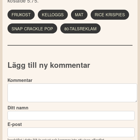
kostade 5:75.
FRUKOST
KELLOGGS
MAT
RICE KRISPIES
SNAP CRACKLE POP
80-TALSREKLAM
Lägg till ny kommentar
Kommentar
Ditt namn
E-post
Innehållet i detta fält är privat och kommer inte att visas offentligt.