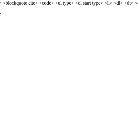
> <blockquote cite> <code> <ul type> <ol start type> <li> <dl> <dt> 
.