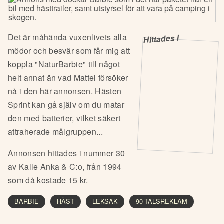
Det är måhända vuxenlivets alla
Hittades i
mödor och besvär som får mig att
koppla "NaturBarbie" till något
helt annat än vad Mattel försöker
nå i den här annonsen. Hästen
Sprint kan gå själv om du matar
den med batterier, vilket säkert
attraherade målgruppen...
Annonsen hittades i nummer 30
av Kalle Anka & C:o, från 1994
som då kostade 15 kr.
BARBIE
HÄST
LEKSAK
90-TALSREKLAM